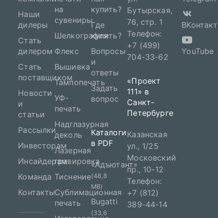
на
купить?
Бутырская,
Наши
сувениры
76, стр. 1
дилеры
Где
ВКонтакт
Телефон:
Шелкография
купить?
Стать
+7 (499)
дилером
Флекс
Вопросы
YouTube
704-33-62
и
Стать
Вышивка
ответы
поставщиком
«Проект
Тампопечать
Задать
111» в
Новости
УФ-
вопрос
Санкт-
и
печать
Петербурге
статьи
Надглазурная
Рассылки
Каталоги
Казанская
деколь
в PDF
Инвесторам
ул., 1/25
Лазерная
Московский
Инсайдерам
гравировка
«Адъютант»
пр., 10-12
Команда
Тиснение
(48,8
Телефон:
MB)
Контакты
Сублимационная
+7 (812)
Bugatti
печать
389-44-14
(33,6