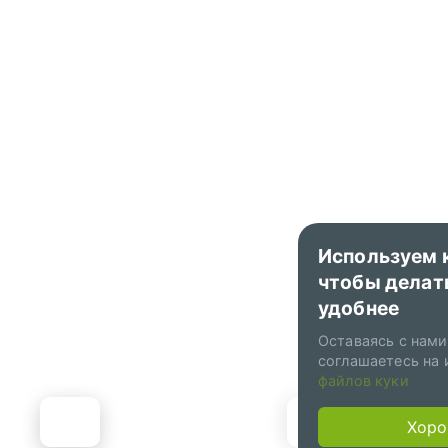
Используем 
чтобы делат
удобнее
Оставаясь с нами
соглашаетесь на 
файлов куки
Подарочны
Хор