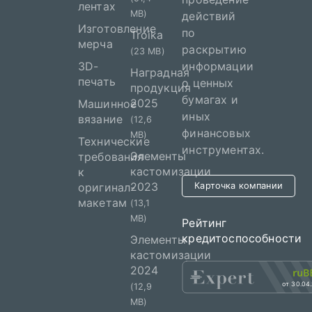
лентах
MB)
действий
Изготовление
по
Troika
мерча
раскрытию
(23 MB)
3D-
информации
Наградная
печать
о ценных
продукция
бумагах и
2025
Машинное
иных
вязание
(12,6
финансовых
MB)
Технические
инструментах.
Элементы
требования
кастомизации
к
2023
оригинал-
Карточка компании
макетам
(13,1
MB)
Рейтинг
кредитоспособности
Элементы
кастомизации
2024
от 30.04
(12,9
MB)