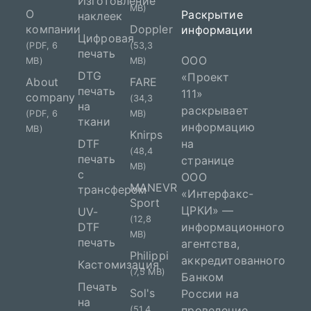
Изготовление
MB)
О
Раскрытие
наклеек
компании
Doppler
информации
Цифровая
(PDF, 6
(53,3
печать
ООО
MB)
MB)
DTG
«Проект
About
FARE
печать
111»
company
(34,3
на
раскрывает
(PDF, 6
MB)
ткани
информацию
MB)
Knirps
DTF
на
(48,4
печать
странице
MB)
с
ООО
MANEVR
трансфером
«Интерфакс-
Sport
ЦРКИ» —
UV-
(12,8
DTF
информационного
MB)
печать
агентства,
Philippi
аккредитованного
Кастомизация
(7,5 MB)
Банком
Печать
Sol's
России на
на
проведение
(51,4