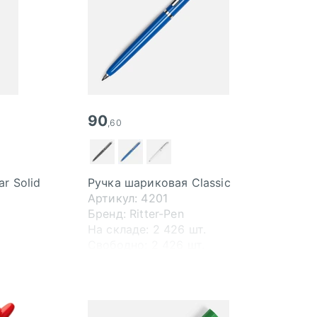
90
,60
r Solid
Ручка шариковая Classic
Артикул: 4201
Бренд: Ritter-Pen
На складе:
2 426 шт.
Свободно:
2 426 шт.
В пути:
4 000 шт.