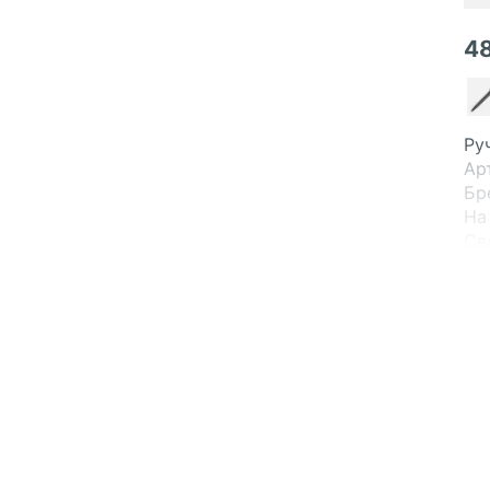
4
Ру
Ар
Бре
На
Св
В 