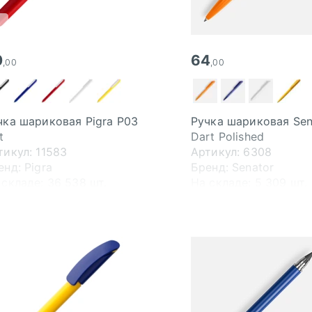
0
64
,00
,00
чка шариковая Pigra P03
Ручка шариковая Sen
t
Dart Polished
тикул: 11583
Артикул: 6308
енд: Pigra
Бренд: Senator
 складе:
36 538 шт.
На складе:
5 309 шт.
ободно:
36 382 шт.
Свободно:
4 776 шт.
Допоставка от 5 дн.