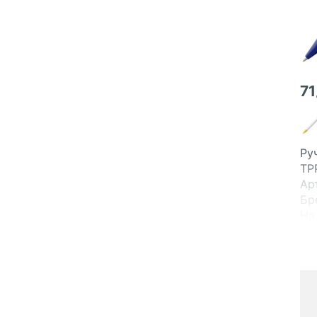
71
Ру
TP
Ар
Бр
На
Св