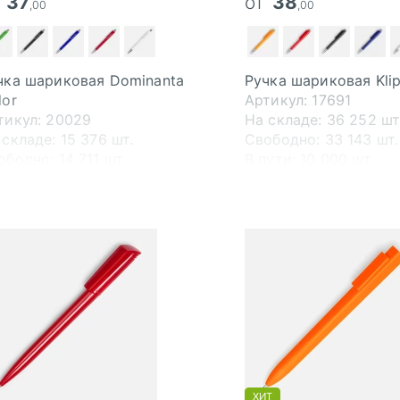
т
37
от
38
,00
,00
чка шариковая Dominanta
Ручка шариковая Kli
lor
Артикул: 17691
тикул: 20029
На складе:
36 252 шт
 складе:
15 376 шт.
Свободно:
33 143 шт.
ободно:
14 711 шт.
В пути:
10 000 шт.
пути:
30 000 шт.
ХИТ