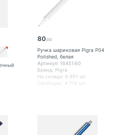
80
,00
Ручка шариковая Pigra P04
Polished, белая
Артикул: 16451.60
вечный
Бренд: Pigra
На складе: 6 951 шт.
Свободно: 4 774 шт.
.