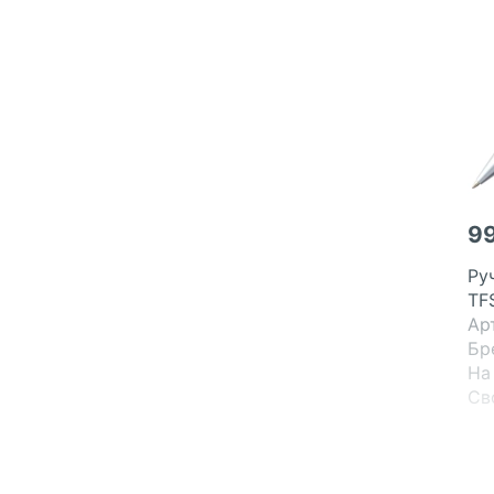
9
Ру
TF
Ар
Бр
На
Св