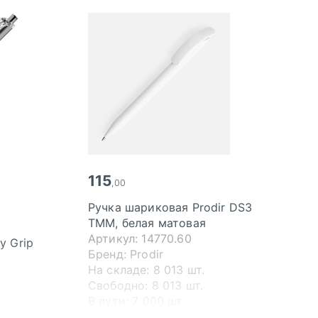
115
,00
Ручка шариковая Prodir DS3
TMM, белая матовая
Артикул: 14770.60
y Grip
Бренд: Prodir
На складе: 8 013 шт.
Свободно: 8 013 шт.
В пути: 7 000 шт.