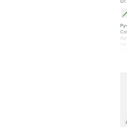
о
Ру
Co
Ар
На
Св
В 