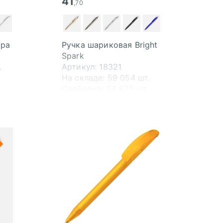
41
,70
ppa
Ручка шариковая Bright
Spark
.
Артикул: 18321
На складе:
59 054 шт.
Свободно:
54 630 шт.
В пути:
50 000 шт.