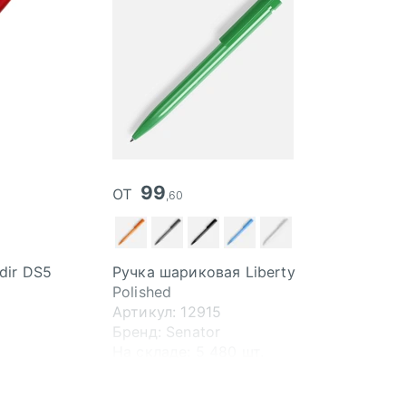
от
99
,60
dir DS5
Ручка шариковая Liberty
Polished
Артикул: 12915
Бренд: Senator
На складе:
5 480 шт.
Свободно:
5 280 шт.
Допоставка от 5 дн.