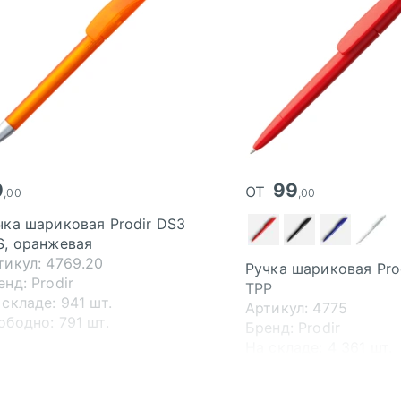
9
от
99
,00
,00
чка шариковая Prodir DS3
S, оранжевая
тикул: 4769.20
Ручка шариковая Pro
енд: Prodir
TPP
 складе: 941 шт.
Артикул: 4775
ободно: 791 шт.
Бренд: Prodir
На складе:
4 361 шт.
Свободно:
4 306 шт.
В пути:
10 000 шт.