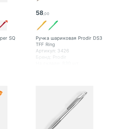
58
,00
per SQ
Ручка шариковая Prodir DS3
TFF Ring
Артикул: 3426
Бренд: Prodir
.
На складе:
830 шт.
.
Свободно:
830 шт.