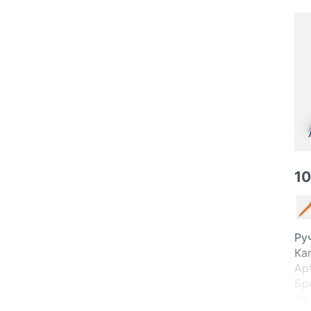
1
Ру
Ka
Ар
Бр
На