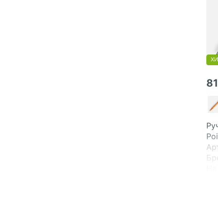
ХИ
8
Ру
Poi
Ар
Бр
На
Св
До