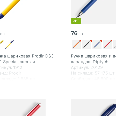
ХИТ
76
,00
,00
чка шариковая Prodir DS3
Ручка шариковая и 
P Special, желтая
карандаш Diptych
тикул: 1912
Артикул: 20129
енд: Prodir
На складе:
57 175 шт.
 складе:
1 885 шт.
Свободно:
46 800 шт
ободно:
1 885 шт.
В пути:
151 000 шт.