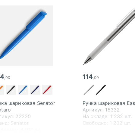
04
114
,00
,00
чка шариковая Senator
Ручка шариковая Eas
ntaro
Артикул: 15332
тикул: 22220
На складе:
1 232 шт.
енд: Senator
Свободно:
1 232 шт.
 складе:
4 917 шт.