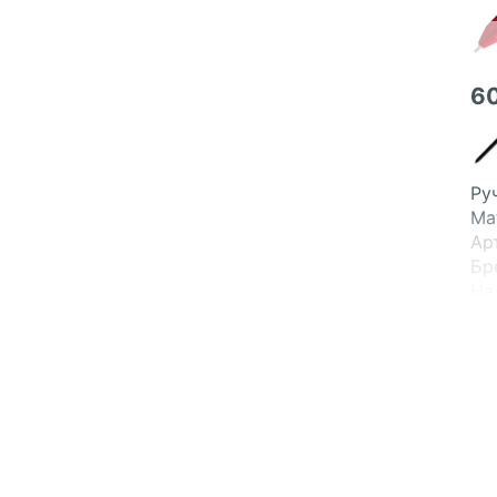
6
Ру
Ma
Ар
Бр
На
Св