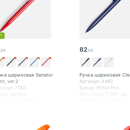
Т
1
82
,00
,00
чка шариковая Senator
Ручка шариковая Clea
nt, ver.2
Артикул: 4482
тикул: 7188
Бренд: Ritter-Pen
енд: Senator
На складе:
2 887 шт.
 складе:
24 620 шт.
Свободно:
2 787 шт.
ободно:
14 767 шт.
В пути:
4 000 шт.
поставка от 5 дн.