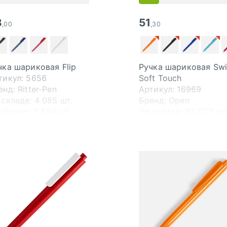
8
51
,00
,30
чка шариковая Flip
Ручка шариковая Swi
тикул: 5656
Soft Touch
нд: Ritter-Pen
Артикул: 16969
 складе:
4 085 шт.
Бренд: Open
ободно:
3 654 шт.
На складе:
93 073 шт
пути:
13 000 шт.
Свободно:
90 966 шт
В пути:
110 000 шт.