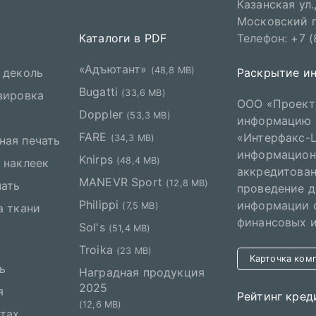
Казанская ул.,
Московский пр
Каталоги в PDF
Телефон: +7 (
«Адъютант»
(48,8 MB)
 деколь
Раскрытие и
Bugatti
(33,6 MB)
вировка
ООО «Проект 
Doppler
(53,3 MB)
информацию 
FARE
«Интерфакс-
(34,3 MB)
ная печать
информационн
Knirps
(48,4 MB)
 наклеек
аккредитован
MANEVR Sport
(12,8 MB)
чать
проведение 
Philippi
информации о
(7,5 MB)
а ткани
финансовых и
Sol's
(51,4 MB)
Troika
(23 MB)
Карточка ком
ь
Наградная продукция
2025
я
Рейтинг кред
(12,6 MB)
нтах