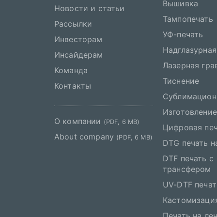
Вышивка
Новости и статьи
Тампопечать
Рассылки
УФ-печать
Инвесторам
Надглазурная
Инсайдерам
Лазерная гра
Команда
Тиснение
Контакты
Сублимацион
Изготовление
О компании
(PDF, 6 MB)
Цифровая пе
About company
(PDF, 6 MB)
DTG печать н
DTF печать с
трансфером
UV-DTF печат
Кастомизаци
Печать на ле