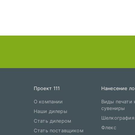
Проект 111
Нанесение ло
О компании
Виды печати 
сувениры
Наши дилеры
Шелкография
Стать дилером
Флекс
Стать поставщиком