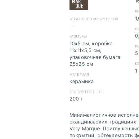
1
В
1
СТРАНА ПРОИСХОЖДЕНИЯ
--
О
0
РАЗМЕРЫ
10х5 см, коробка
К
11х11х5,5 см,
5
Инструкция по со
упаковочная бумага
Инструкция по сох
25х25 см
К
1
МАТЕРИАЛ
керамика
ВЕС БРУТТО (1 ШТ.)
200 г
Минималистичное исполнен
скандинавских традициях —
Very Marque. Приглушенные
покрытий, обтекаемость ф