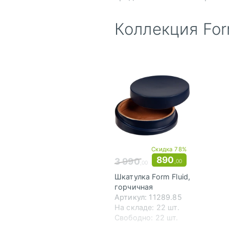
Коллекция For
Скидка 78%
890
3 990
,00
,00
Шкатулка Form Fluid,
горчичная
Артикул: 11289.85
На складе: 22 шт.
Свободно: 22 шт.