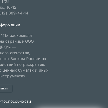
 1/25
., 10-12
812) 389-44-14
нформации
111» раскрывает
на странице ООО
ЦРКИ» —
ого агентства,
ного Банком России на
действий по раскрытию
 ценных бумагах и иных
нструментах.
пании
итоспособности