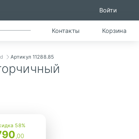
Войти
Контакты
Корзина
id
Артикул 11288.85
 горчичный
кидка 58%
790
,00