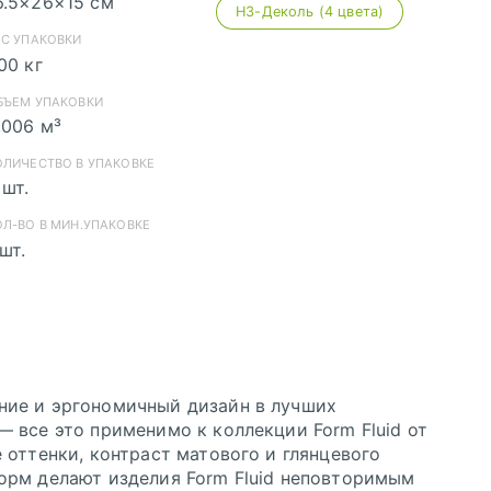
6.5×26×15 см
H3-Деколь (4 цвета)
скачать (pdf)
ЕС УПАКОВКИ
,00 кг
БЪЕМ УПАКОВКИ
,006 м³
ОЛИЧЕСТВО В УПАКОВКЕ
 шт.
хранению pdf из Corel Draw
ранению pdf из Adobe Illustrator
ОЛ-ВО В МИН.УПАКОВКЕ
 шт.
ие и эргономичный дизайн в лучших
 все это применимо к коллекции Form Fluid от
 оттенки, контраст матового и глянцевого
орм делают изделия Form Fluid неповторимым