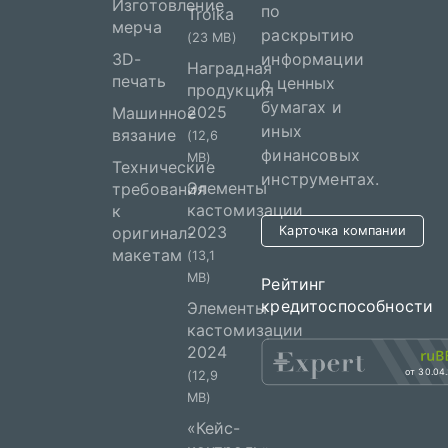
Изготовление
по
Troika
мерча
раскрытию
(23 MB)
3D-
информации
Наградная
печать
о ценных
продукция
бумагах и
2025
Машинное
иных
вязание
(12,6
финансовых
MB)
Технические
инструментах.
Элементы
требования
кастомизации
к
2023
оригинал-
Карточка компании
макетам
(13,1
MB)
Рейтинг
кредитоспособности
Элементы
кастомизации
2024
от 30.04
(12,9
MB)
«Кейс-