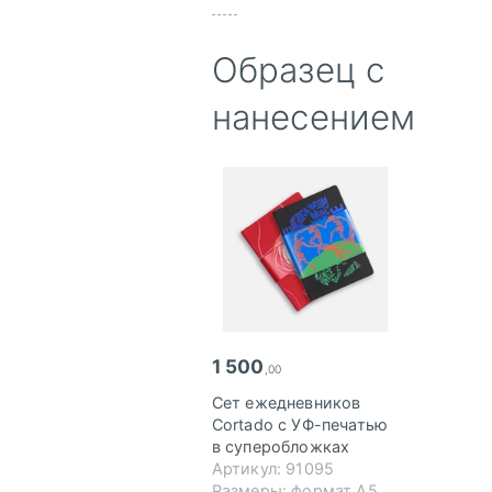
Образец с
нанесением
1 500
,00
Сет ежедневников
Cortado с УФ-печатью
в суперобложках
Артикул: 91095
Размеры: формат А5