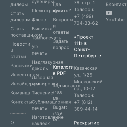
сувениры
76, стр. 1
дилеры
Где
ВКонтакт
Телефон:
Шелкография
купить?
Стать
+7 (499)
дилером
Флекс
Вопросы
YouTube
704-33-62
и
Стать
Вышивка
ответы
поставщиком
«Проект
Тампопечать
Задать
111» в
Новости
УФ-
вопрос
Санкт-
и
печать
Петербурге
статьи
Надглазурная
Рассылки
Каталоги
Казанская
деколь
в PDF
Инвесторам
ул., 1/25
Лазерная
Московский
Инсайдерам
гравировка
«Адъютант»
пр., 10-12
Команда
Тиснение
(48,8
Телефон:
MB)
Контакты
Сублимационная
+7 (812)
Bugatti
печать
389-44-14
(33,6
Изготовление
MB)
О
Раскрытие
наклеек