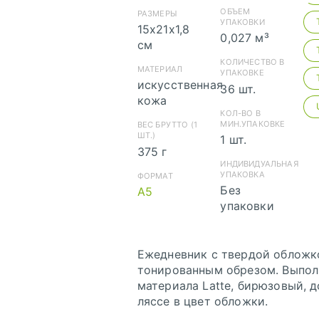
скачать (
ОБЪЕМ
РАЗМЕРЫ
УПАКОВКИ
15х21х1,8
0,027 м³
см
КОЛИЧЕСТВО В
МАТЕРИАЛ
УПАКОВКЕ
ск
искусственная
36 шт.
(pdf)
кожа
КОЛ-ВО В
МИН.УПАКОВКЕ
ВЕС БРУТТО (1
ШТ.)
1 шт.
375 г
ск
ИНДИВИДУАЛЬНАЯ
УПАКОВКА
ФОРМАТ
(pdf)
Без
А5
упаковки
скача
Ежедневник с твердой обложк
(cdr)
тонированным обрезом. Выпол
материала Latte, бирюзовый, 
ляссе в цвет обложки.