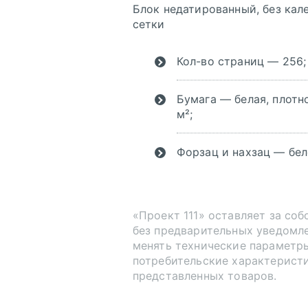
Блок недатированный, без кал
сетки
Кол-во страниц — 256;
Бумага — белая, плотно
м²;
Инструкция по
Форзац и нахзац — бел
сохранению pdf из
Corel Draw
Инструкция по
сохранению pdf из
«Проект 111» оставляет за соб
Adobe Illustrator
без предварительных уведомл
менять технические параметр
потребительские характерист
представленных товаров.