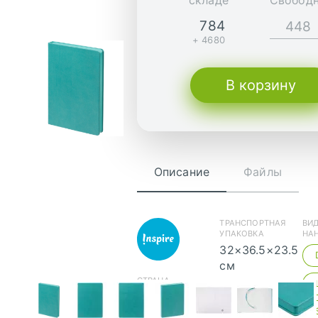
складе
Свобод
784
+ 4680
В корзину
Описание
Файлы
ТРАНСПОРТНАЯ
ВИ
УПАКОВКА
НА
32×36.5×23.5
см
скачать (pdf)
СТРАНА
ВЕС УПАКОВКИ
ПРОИСХОЖДЕНИЯ
13,50 кг
Россия