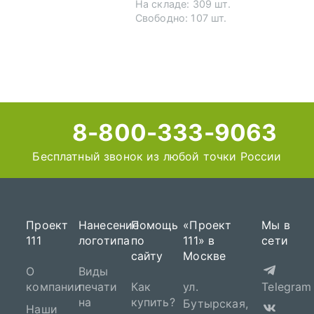
На складе: 309 шт.
Свободно: 107 шт.
8-800-333-9063
Бесплатный звонок из любой точки России
Проект
Нанесение
Помощь
«Проект
Мы в
111
логотипа
по
111» в
сети
сайту
Москве
О
Виды
компании
печати
Как
ул.
Telegram
на
купить?
Бутырская,
Наши