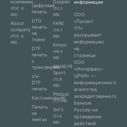
компании
Doppler
информации
Цифровая
(PDF, 6
(53,3
печать
ООО
MB)
MB)
DTG
«Проект
About
FARE
печать
111»
company
(34,3
на
раскрывает
(PDF, 6
MB)
ткани
информацию
MB)
Knirps
DTF
на
(48,4
печать
странице
MB)
с
ООО
MANEVR
трансфером
«Интерфакс-
Sport
ЦРКИ» —
UV-
(12,8
DTF
информационного
MB)
печать
агентства,
Philippi
аккредитованного
Кастомизация
(7,5 MB)
Банком
Печать
Sol's
России на
на
проведение
(51,4
лентах
MB)
действий