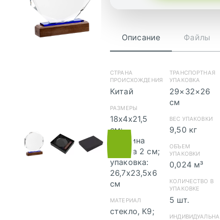
Описание
Файлы
СТРАНА
ТРАНСПОРТНАЯ
ПРОИСХОЖДЕНИЯ
УПАКОВКА
Китай
29×32×26
см
РАЗМЕРЫ
скачать (pdf)
18х4х21,5
ВЕС УПАКОВКИ
см;
9,50 кг
толщина
скача
ОБЪЕМ
стекла 2 см;
(cdr)
УПАКОВКИ
упаковка:
0,024 м³
26,7х23,5х6
КОЛИЧЕСТВО В
см
УПАКОВКЕ
5 шт.
МАТЕРИАЛ
стекло, К9;
ИНДИВИДУАЛЬНА