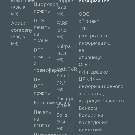
компании
Doppler
информации
Цифровая
(PDF, 6
(53,3
печать
ООО
MB)
MB)
DTG
«Проект
About
FARE
печать
111»
company
(34,3
на
раскрывает
(PDF, 6
MB)
ткани
информацию
MB)
Knirps
DTF
на
(48,4
печать
странице
MB)
с
ООО
MANEVR
трансфером
«Интерфакс-
Sport
ЦРКИ» —
UV-
(12,8
DTF
информационного
MB)
печать
агентства,
Philippi
аккредитованного
Кастомизация
(7,5 MB)
Банком
Печать
Sol's
России на
на
проведение
(51,4
лентах
MB)
действий