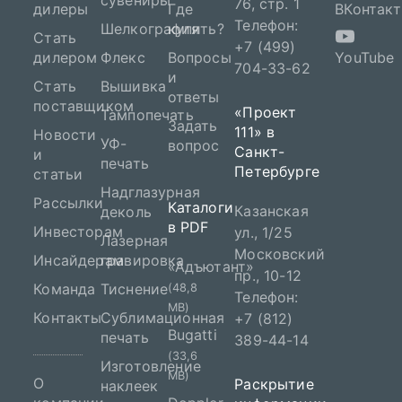
сувениры
76, стр. 1
дилеры
Где
ВКонтакт
Телефон:
Шелкография
купить?
Стать
+7 (499)
дилером
Флекс
Вопросы
YouTube
704-33-62
и
Стать
Вышивка
ответы
поставщиком
«Проект
Тампопечать
Задать
111» в
Новости
УФ-
вопрос
Санкт-
и
печать
Петербурге
статьи
Надглазурная
Рассылки
Каталоги
Казанская
деколь
в PDF
Инвесторам
ул., 1/25
Лазерная
Московский
Инсайдерам
гравировка
«Адъютант»
пр., 10-12
Команда
Тиснение
(48,8
Телефон:
MB)
Контакты
Сублимационная
+7 (812)
Bugatti
печать
389-44-14
(33,6
Изготовление
MB)
О
Раскрытие
наклеек