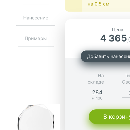
на 0,5 см.
Нанесение
Цена
4 365
Примеры
,
Добавить нанесен
На
Ти
складе
Св
284
+ 400
В корзин