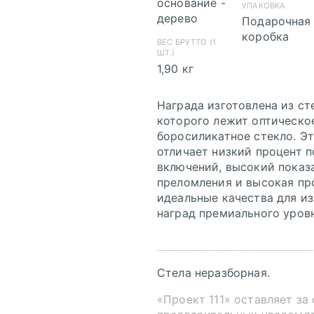
основание -
УПАКОВКА
дерево
Подарочная
коробка
ВЕС БРУТТО (1
ШТ.)
1,90 кг
Награда изготовлена из сте
которого лежит оптическо
боросиликатное стекло. Эт
отличает низкий процент 
включений, высокий показ
Инструкция по
преломления и высокая пр
сохранению pdf
идеальные качества для и
из Corel Draw
наград премиального уровн
Инструкция по
сохранению pdf
из Adobe
Illustrator
Стела неразборная.
«Проект 111» оставляет за