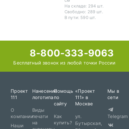
см
На складе: 294 шт.
Свободно: 289 шт.
В пути: 590 шт.
8-800-333-9063
Бесплатный звонок из любой точки России
Проект
Нанесение
Помощь
«Проект
Мы в
111
логотипа
по
111» в
сети
сайту
Москве
О
Виды
компании
печати
Как
ул.
Telegram
на
купить?
Бутырская,
Наши