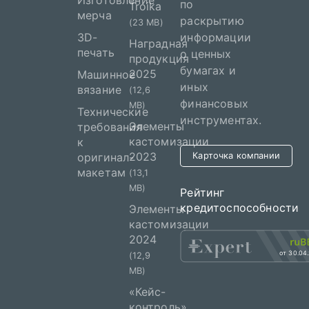
Изготовление
по
Troika
мерча
раскрытию
(23 MB)
3D-
информации
Наградная
печать
о ценных
продукция
бумагах и
2025
Машинное
иных
вязание
(12,6
финансовых
MB)
Технические
инструментах.
Элементы
требования
кастомизации
к
2023
оригинал-
Карточка компании
макетам
(13,1
MB)
Рейтинг
кредитоспособности
Элементы
кастомизации
2024
от 30.04
(12,9
MB)
«Кейс-
контроль»