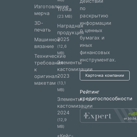
действий
Изготовление
по
Troika
мерча
раскрытию
(23 MB)
3D-
информации
Наградная
печать
о ценных
продукция
бумагах и
2025
Машинное
иных
вязание
(12,6
финансовых
MB)
Технические
инструментах.
Элементы
требования
кастомизации
к
2023
оригинал-
Карточка компании
макетам
(13,1
MB)
Рейтинг
кредитоспособности
Элементы
кастомизации
2024
от 30.04
(12,9
MB)
«Кейс-