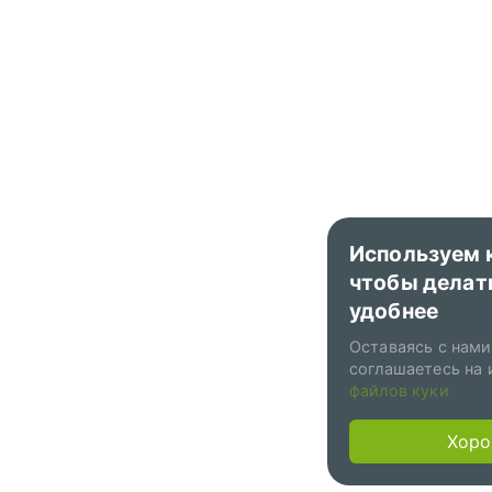
Используем 
чтобы делат
удобнее
Оставаясь с нами
соглашаетесь на 
файлов куки
Хор