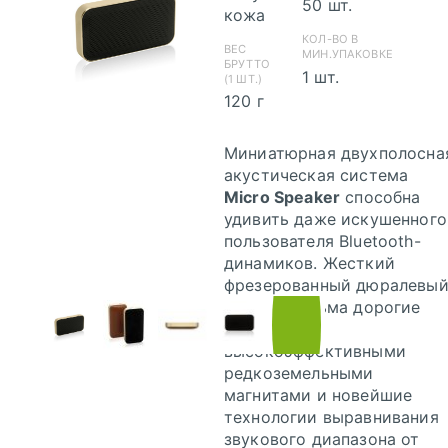
50 шт.
кожа
КОЛ-ВО В
ВЕС
МИН.УПАКОВКЕ
БРУТТО
1 шт.
(1 ШТ.)
120 г
Миниатюрная двухполосна
акустическая система
Micro Speaker
способна
удивить даже искушенного
пользователя Bluetooth-
динамиков. Жесткий
Инструкция по
фрезерованный дюралевы
сохранению pdf
корпус, весьма дорогие
из Corel Draw
динамики с
Инструкция по
высокоэффективными
сохранению pdf
редкоземельными
из Adobe
магнитами и новейшие
Illustrator
технологии выравнивания
звукового диапазона от