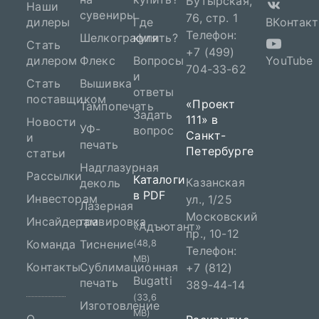
Бутырская,
Наши
сувениры
76, стр. 1
дилеры
Где
ВКонтакт
Телефон:
Шелкография
купить?
Стать
+7 (499)
дилером
Флекс
Вопросы
YouTube
704-33-62
и
Стать
Вышивка
ответы
поставщиком
«Проект
Тампопечать
Задать
111» в
Новости
УФ-
вопрос
Санкт-
и
печать
Петербурге
статьи
Надглазурная
Рассылки
Каталоги
Казанская
деколь
в PDF
Инвесторам
ул., 1/25
Лазерная
Московский
Инсайдерам
гравировка
«Адъютант»
пр., 10-12
Команда
Тиснение
(48,8
Телефон:
MB)
Контакты
Сублимационная
+7 (812)
Bugatti
печать
389-44-14
(33,6
Изготовление
MB)