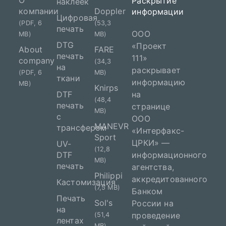
О
Раскрытие
наклеек
компании
Doppler
информации
Цифровая
(PDF, 6
(53,3
печать
ООО
MB)
MB)
DTG
«Проект
About
FARE
печать
111»
company
(34,3
на
раскрывает
(PDF, 6
MB)
ткани
информацию
MB)
Knirps
DTF
на
(48,4
печать
странице
MB)
с
ООО
MANEVR
трансфером
«Интерфакс-
Sport
ЦРКИ» —
UV-
(12,8
DTF
информационного
MB)
печать
агентства,
Philippi
аккредитованного
Кастомизация
(7,5 MB)
Банком
Печать
Sol's
России на
на
проведение
(51,4
лентах
MB)