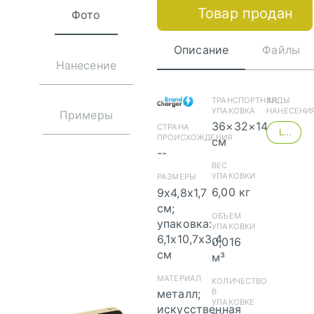
Товар продан
Фото
Описание
Файлы
Нанесение
ТРАНСПОРТНАЯ
ВИДЫ
УПАКОВКА
НАНЕСЕНИ
Примеры
36×32×14
СТРАНА
LM2-Лазерная гравировка
ПРОИСХОЖДЕНИЯ
см
--
скачать
ВЕС
(cdr)
УПАКОВКИ
РАЗМЕРЫ
6,00 кг
9х4,8х1,7
см;
ОБЪЕМ
упаковка:
УПАКОВКИ
6,1х10,7х3,4
0,016
скачать (pdf)
см
м³
МАТЕРИАЛ
КОЛИЧЕСТВО
металл;
В
УПАКОВКЕ
искусственная