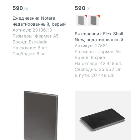
590
590
,00
,00
Ежедневник Notera,
недатированный, серый
Артикул: 20136.10
Ежедневник Flex Shall
Размеры: формат А5
New, недатированный
Бренд: Escalada
Артикул: 27881
На складе: 6 шт.
Размеры: формат А5
Свободно: 6 шт.
Бренд: Inspire
На складе:
42 419 шт.
Свободно:
35 552 шт.
В пути:
20 448 шт.