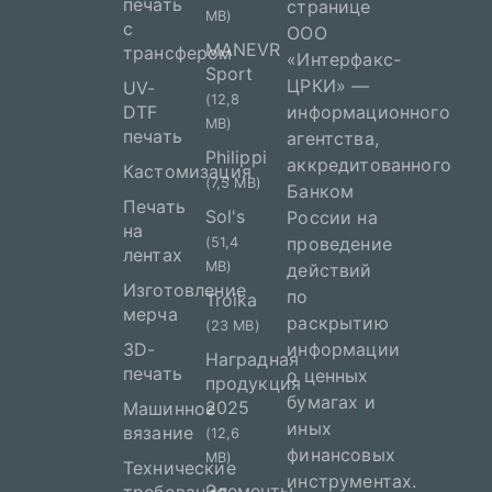
печать
странице
MB)
с
ООО
MANEVR
трансфером
«Интерфакс-
Sport
ЦРКИ» —
UV-
(12,8
DTF
информационного
MB)
печать
агентства,
Philippi
аккредитованного
Кастомизация
(7,5 MB)
Банком
Печать
Sol's
России на
на
проведение
(51,4
лентах
MB)
действий
Изготовление
по
Troika
мерча
раскрытию
(23 MB)
3D-
информации
Наградная
печать
о ценных
продукция
бумагах и
2025
Машинное
иных
вязание
(12,6
финансовых
MB)
Технические
инструментах.
Элементы