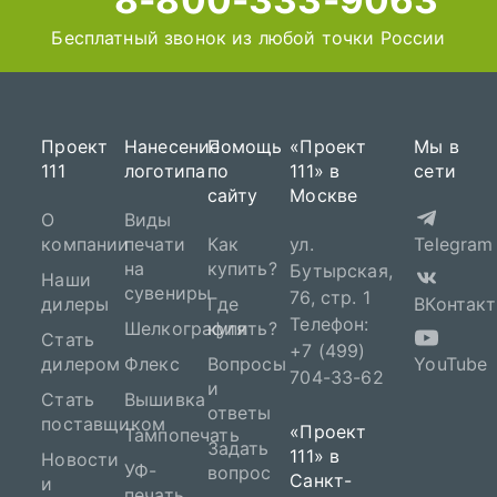
8-800-333-9063
Бесплатный звонок из любой точки России
Проект
Нанесение
Помощь
«Проект
Мы в
111
логотипа
по
111» в
сети
сайту
Москве
О
Виды
компании
печати
Как
ул.
Telegram
на
купить?
Бутырская,
Наши
сувениры
76, стр. 1
дилеры
Где
ВКонтакт
Телефон:
Шелкография
купить?
Стать
+7 (499)
дилером
Флекс
Вопросы
YouTube
704-33-62
и
Стать
Вышивка
ответы
поставщиком
«Проект
Тампопечать
Задать
111» в
Новости
УФ-
вопрос
Санкт-
и
печать