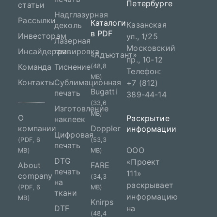
Петербурге
статьи
Надглазурная
Рассылки
Каталоги
Казанская
деколь
в PDF
Инвесторам
ул., 1/25
Лазерная
Московский
Инсайдерам
гравировка
«Адъютант»
пр., 10-12
Команда
Тиснение
(48,8
Телефон:
MB)
Контакты
Сублимационная
+7 (812)
Bugatti
печать
389-44-14
(33,6
Изготовление
MB)
О
Раскрытие
наклеек
компании
Doppler
информации
Цифровая
(PDF, 6
(53,3
печать
ООО
MB)
MB)
DTG
«Проект
About
FARE
печать
111»
company
(34,3
на
раскрывает
(PDF, 6
MB)
ткани
информацию
MB)
Knirps
DTF
на
(48,4