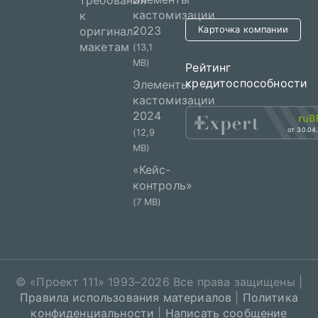
требования
кастомизации
к
2023
оригинал-
Карточка компании
макетам
(13,1
MB)
Рейтинг
кредитоспособности
Элементы
кастомизации
2024
от 30.04
(12,9
MB)
«Кейс-
контроль»
(7 MB)
© «
Проект 111
» 1993–2026 Все права защищены |
Правила использования материалов
|
Политика
конфиденциальности
|
Написать сообщение