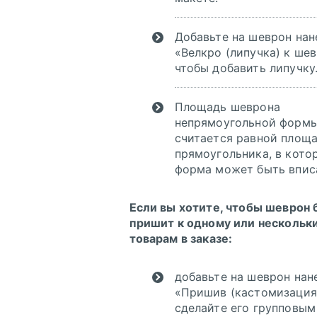
Добавьте на шеврон нан
«Велкро (липучка) к шев
чтобы добавить липучку
Инструкция по
Площадь шеврона
сохранению pdf
непрямоугольной форм
из Corel Draw
считается равной площ
Инструкция по
прямоугольника, в кото
сохранению pdf
форма может быть впис
из Adobe
Illustrator
Если вы хотите, чтобы шеврон
пришит к одному или нескольк
товарам в заказе:
добавьте на шеврон нан
«Пришив (кастомизация
сделайте его групповым