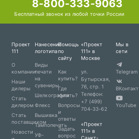
8-800-333-9063
Бесплатный звонок из любой точки России
Проект
Нанесение
Помощь
«Проект
Мы в
111
логотипа
по
111» в
сети
сайту
Москве
О
Виды
компании
печати
Как
ул.
Telegram
на
купить?
Бутырская,
Наши
сувениры
76, стр. 1
дилеры
Где
ВКонтакт
Телефон:
Шелкография
купить?
Стать
+7 (499)
дилером
Флекс
Вопросы
YouTube
704-33-62
и
Стать
Вышивка
ответы
поставщиком
«Проект
Тампопечать
Задать
111» в
Новости
УФ-
вопрос
Санкт-
и