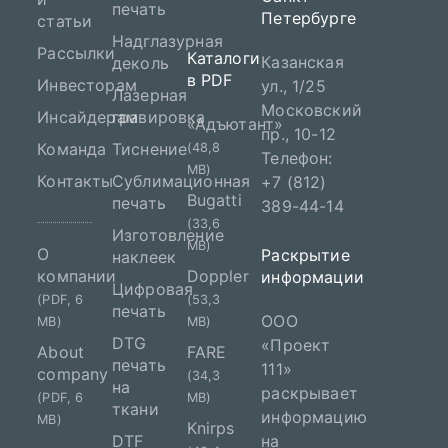
печать
Петербурге
статьи
Надглазурная
Рассылки
Каталоги
Казанская
деколь
в PDF
Инвесторам
ул., 1/25
Лазерная
Московский
Инсайдерам
гравировка
«Адъютант»
пр., 10-12
Команда
Тиснение
(48,8
Телефон:
MB)
Контакты
Сублимационная
+7 (812)
Bugatti
печать
389-44-14
(33,6
Изготовление
MB)
О
Раскрытие
наклеек
компании
Doppler
информации
Цифровая
(PDF, 6
(53,3
печать
ООО
MB)
MB)
DTG
«Проект
About
FARE
печать
111»
company
(34,3
на
раскрывает
(PDF, 6
MB)
ткани
информацию
MB)
Knirps
DTF
на