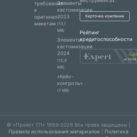
инструментах.
Элементы
требования
кастомизации
к
2023
оригинал-
Карточка компании
макетам
(13,1
MB)
Рейтинг
кредитоспособности
Элементы
кастомизации
2024
от 30.04
(12,9
MB)
«Кейс-
контроль»
(7 MB)
© «
Проект 111
» 1993–2026 Все права защищены |
Правила использования материалов
|
Политика