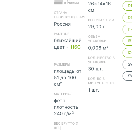
26×14×16
см
СТРАНА
ПРОИСХОЖДЕНИЯ
ВЕС УПАКОВКИ
Россия
29,00 г
PANTONE
ОБЪЕМ
ближайший
УПАКОВКИ
скачать
цвет -
116C
0,006 м³
(cdr)
КОЛИЧЕСТВО В
УПАКОВКЕ
РАЗМЕРЫ
30 шт.
площадь от
51 до 100
КОЛ-ВО В
см²
МИН.УПАКОВКЕ
1 шт.
МАТЕРИАЛ
фетр,
скачать (pdf)
плотность
240 г/м²
ВЕС БРУТТО (1
ШТ.)