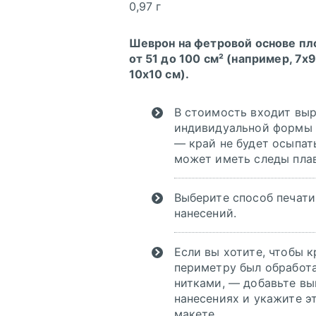
0,97 г
скачать (pdf)
Шеврон на фетровой основе п
от 51 до 100 см² (например, 7х9
скачать
10х10 см).
(cdr)
В стоимость входит вы
индивидуальной формы
— край не будет осыпать
скачать
может иметь следы пла
Выберите способ печати
нанесений.
Если вы хотите, чтобы к
периметру был обработ
нитками, — добавьте вы
нанесениях и укажите э
макете.