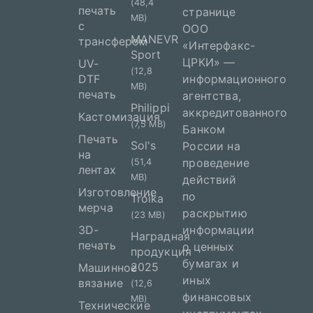
(48,4
печать
странице
MB)
с
ООО
MANEVR
трансфером
«Интерфакс-
Sport
ЦРКИ» —
UV-
(12,8
DTF
информационного
MB)
печать
агентства,
Philippi
аккредитованного
Кастомизация
(7,5 MB)
Банком
Печать
Sol's
России на
на
проведение
(51,4
лентах
MB)
действий
Изготовление
по
Troika
мерча
раскрытию
(23 MB)
3D-
информации
Наградная
печать
о ценных
продукция
бумагах и
2025
Машинное
иных
вязание
(12,6
финансовых
MB)
Технические