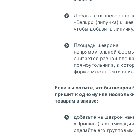
Добавьте на шеврон нан
«Велкро (липучка) к шев
чтобы добавить липучку
Инструкция по
Площадь шеврона
сохранению pdf
непрямоугольной форм
из Corel Draw
считается равной площ
Инструкция по
прямоугольника, в кото
сохранению pdf
форма может быть впис
из Adobe
Illustrator
Если вы хотите, чтобы шеврон
пришит к одному или нескольк
товарам в заказе:
добавьте на шеврон нан
«Пришив (кастомизация
сделайте его групповым