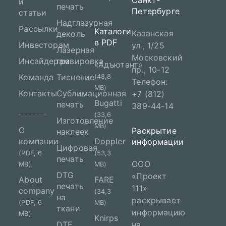
Санкт-
и
печать
Петербурге
статьи
Надглазурная
Рассылки
Каталоги
Казанская
деколь
в PDF
Инвесторам
ул., 1/25
Лазерная
Московский
Инсайдерам
гравировка
«Адъютант»
пр., 10-12
Команда
Тиснение
(48,8
Телефон:
MB)
Контакты
Сублимационная
+7 (812)
Bugatti
печать
389-44-14
(33,6
Изготовление
MB)
О
Раскрытие
наклеек
компании
Doppler
информации
Цифровая
(PDF, 6
(53,3
печать
ООО
MB)
MB)
DTG
«Проект
About
FARE
печать
111»
company
(34,3
на
раскрывает
(PDF, 6
MB)
ткани
информацию
MB)
Knirps
DTF
на