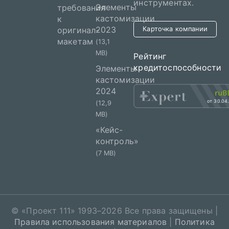
инструментах.
Элементы
требования
кастомизации
к
2023
оригинал-
Карточка компании
макетам
(13,1
MB)
Рейтинг
кредитоспособности
Элементы
кастомизации
2024
от 30.04
(12,9
MB)
«Кейс-
контроль»
(7 MB)
© «
Проект 111
» 1993–2026 Все права защищены |
Правила использования материалов
|
Политика