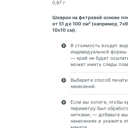
0,97 г
скачать (pdf)
Шеврон на фетровой основе п
от 51 до 100 см² (например, 7х9
скачать
10х10 см).
(cdr)
В стоимость входит вы
индивидуальной формы
— край не будет осыпать
скачать
может иметь следы пла
Выберите способ печати
нанесений.
Если вы хотите, чтобы к
периметру был обработ
нитками, — добавьте вы
нанесениях и укажите э
макете.