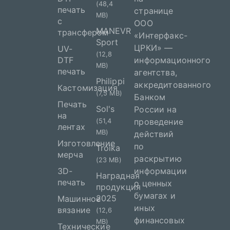
(48,4
печать
странице
MB)
с
ООО
MANEVR
трансфером
«Интерфакс-
Sport
ЦРКИ» —
UV-
(12,8
DTF
информационного
MB)
печать
агентства,
Philippi
аккредитованного
Кастомизация
(7,5 MB)
Банком
Печать
Sol's
России на
на
проведение
(51,4
лентах
MB)
действий
Изготовление
по
Troika
мерча
раскрытию
(23 MB)
3D-
информации
Наградная
печать
о ценных
продукция
бумагах и
2025
Машинное
иных
вязание
(12,6
финансовых
MB)
Технические