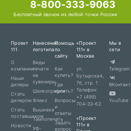
8-800-333-9063
Бесплатный звонок из любой точки России
Проект
Нанесение
Помощь
«Проект
Мы в
111
логотипа
по
111» в
сети
сайту
Москве
О
Виды
компании
печати
Как
ул.
Telegram
на
купить?
Бутырская,
Наши
сувениры
76, стр. 1
дилеры
Где
ВКонтакт
Телефон:
Шелкография
купить?
Стать
+7 (499)
дилером
Флекс
Вопросы
YouTube
704-33-62
и
Стать
Вышивка
ответы
поставщиком
«Проект
Тампопечать
Задать
111» в
Новости
УФ-
вопрос