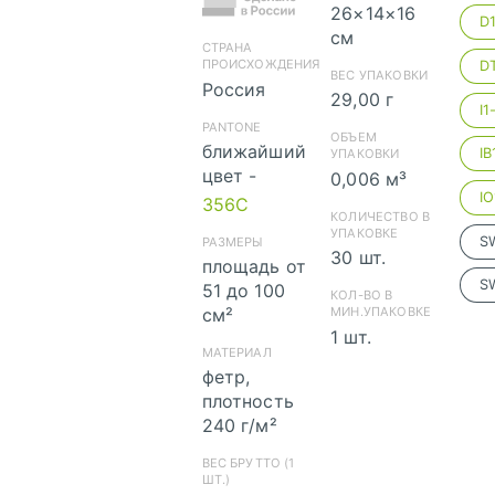
26×14×16
см
СТРАНА
ПРОИСХОЖДЕНИЯ
ВЕС УПАКОВКИ
Россия
29,00 г
PANTONE
ОБЪЕМ
ближайший
УПАКОВКИ
скачать
цвет -
0,006 м³
(cdr)
356C
КОЛИЧЕСТВО В
УПАКОВКЕ
РАЗМЕРЫ
30 шт.
площадь от
51 до 100
КОЛ-ВО В
см²
МИН.УПАКОВКЕ
1 шт.
МАТЕРИАЛ
фетр,
скачать (pdf)
плотность
240 г/м²
ВЕС БРУТТО (1
ШТ.)