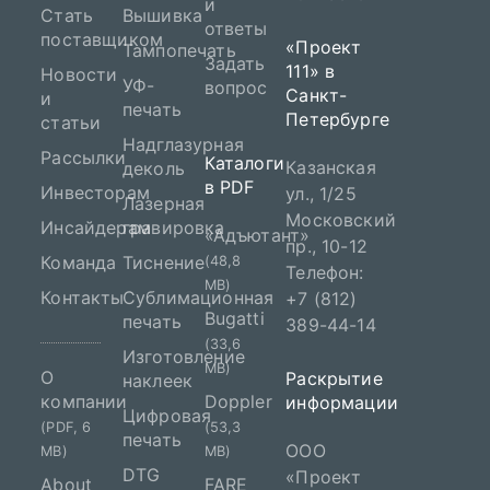
и
Стать
Вышивка
ответы
поставщиком
«Проект
Тампопечать
Задать
111» в
Новости
УФ-
вопрос
Санкт-
и
печать
Петербурге
статьи
Надглазурная
Рассылки
Каталоги
Казанская
деколь
в PDF
Инвесторам
ул., 1/25
Лазерная
Московский
Инсайдерам
гравировка
«Адъютант»
пр., 10-12
Команда
Тиснение
(48,8
Телефон:
MB)
Контакты
Сублимационная
+7 (812)
Bugatti
печать
389-44-14
(33,6
Изготовление
MB)
О
Раскрытие
наклеек
компании
Doppler
информации
Цифровая
(PDF, 6
(53,3
печать
ООО
MB)
MB)
DTG
«Проект
About
FARE