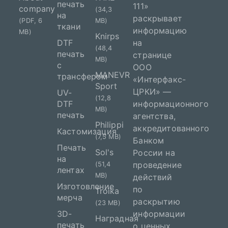
печать
111»
company
(34,3
на
раскрывает
(PDF, 6
MB)
ткани
информацию
MB)
Knirps
DTF
на
(48,4
печать
странице
MB)
с
ООО
MANEVR
трансфером
«Интерфакс-
Sport
ЦРКИ» —
UV-
(12,8
DTF
информационного
MB)
печать
агентства,
Philippi
аккредитованного
Кастомизация
(7,5 MB)
Банком
Печать
Sol's
России на
на
проведение
(51,4
лентах
MB)
действий
Изготовление
по
Troika
мерча
раскрытию
(23 MB)
3D-
информации
Наградная
печать
о ценных