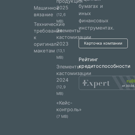
продукция
бумагах и
2025
Машинное
иных
вязание
(12,6
финансовых
MB)
Технические
инструментах.
Элементы
требования
кастомизации
к
2023
оригинал-
Карточка компании
макетам
(13,1
MB)
Рейтинг
кредитоспособности
Элементы
кастомизации
2024
от 30.04
(12,9
MB)
«Кейс-
контроль»
(7 MB)