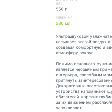
ШТ.)
556 г
ОБЪЕМ, МЛ
280 мл
Ультразвуковой увлажните
насыщает влагой воздух в
создавая комфортную и з
атмосферу вокруг.
Инструкция по
Помимо основного функци
сохранению pdf
является необычным прим
из Corel Draw
интерьера, способным мом
Инструкция по
притянуть заинтересованны
сохранению pdf
Декоративные пластиковы
из Adobe
устройства напоминают щ
Illustrator
обитателей морских глуби
за их движением расслабл
успокаивает.