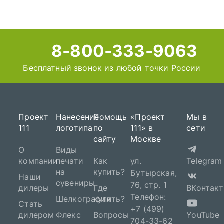
8-800-333-9063
Бесплатный звонок из любой точки России
Проект
Нанесение
Помощь
«Проект
Мы в
111
логотипа
по
111» в
сети
сайту
Москве
О
Виды
компании
печати
Как
ул.
Telegram
на
купить?
Бутырская,
Наши
сувениры
76, стр. 1
дилеры
Где
ВКонтакт
Телефон:
Шелкография
купить?
Стать
+7 (499)
дилером
Флекс
Вопросы
YouTube
704-33-62