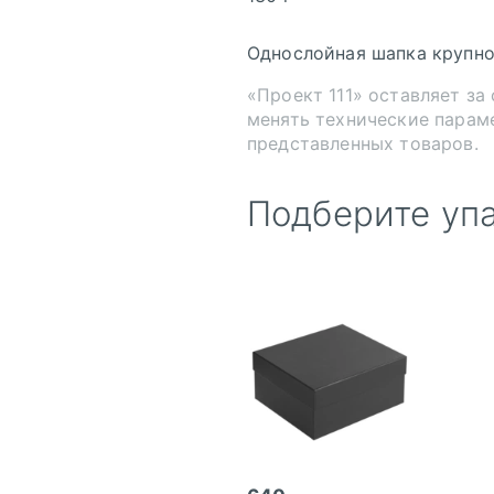
Однослойная шапка крупно
«Проект 111» оставляет за
менять технические парам
представленных товаров.
Подберите уп