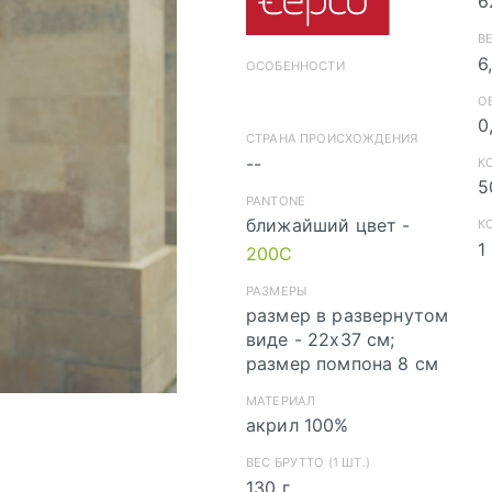
6
В
6
ОСОБЕННОСТИ
О
0
СТРАНА ПРОИСХОЖДЕНИЯ
--
К
5
PANTONE
ближайший цвет -
К
1
200C
РАЗМЕРЫ
размер в развернутом
виде - 22х37 см;
размер помпона 8 см
МАТЕРИАЛ
акрил 100%
Инструкция по со
Инструкция по сох
ВЕС БРУТТО (1 ШТ.)
130 г