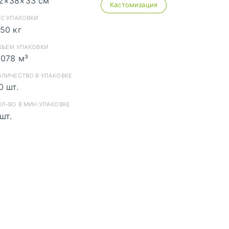
2×38×33 см
Кастомизация
скачать (cdr)
ЕС УПАКОВКИ
,50 кг
скачать (pdf)
БЪЕМ УПАКОВКИ
,078 м³
скачать (pdf)
ОЛИЧЕСТВО В УПАКОВКЕ
0 шт.
скачать (cdr)
ОЛ-ВО В МИН.УПАКОВКЕ
 шт.
скачать (pdf)
хранению pdf из Corel Draw
ранению pdf из Adobe Illustrator