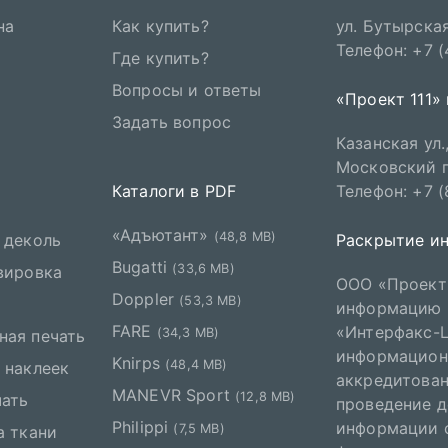
на
Как купить?
ул. Бутырская,
Телефон: +7 
Где купить?
Вопросы и ответы
«Проект 111»
Задать вопрос
Казанская ул.,
Московский пр
Каталоги в PDF
Телефон: +7 (
«Адъютант»
(48,8 MB)
 деколь
Раскрытие и
Bugatti
(33,6 MB)
вировка
ООО «Проект 
Doppler
(53,3 MB)
информацию 
FARE
«Интерфакс-
(34,3 MB)
ная печать
информационн
Knirps
(48,4 MB)
 наклеек
аккредитован
MANEVR Sport
(12,8 MB)
чать
проведение 
Philippi
информации о
(7,5 MB)
а ткани