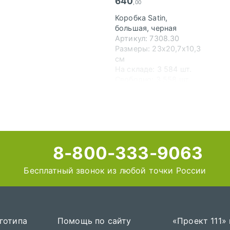
640
,00
Коробка Satin,
большая, черная
Артикул: 7308.30
Размеры: 23х20,7х10,3
см
На складе: 3 584 шт.
Свободно: 3 558 шт.
8-800-333-9063
Бесплатный звонок из любой точки России
готипа
Помощь по сайту
«Проект 111»