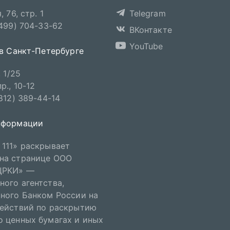
 76, стр. 1
Telegram
(499) 704-33-62
ВКонтакте
YouTube
 в Санкт-Петербурге
 1/25
., 10-12
812) 389-44-14
нформации
111» раскрывает
на странице ООО
ЦРКИ» —
ого агентства,
ного Банком России на
действий по раскрытию
 ценных бумагах и иных