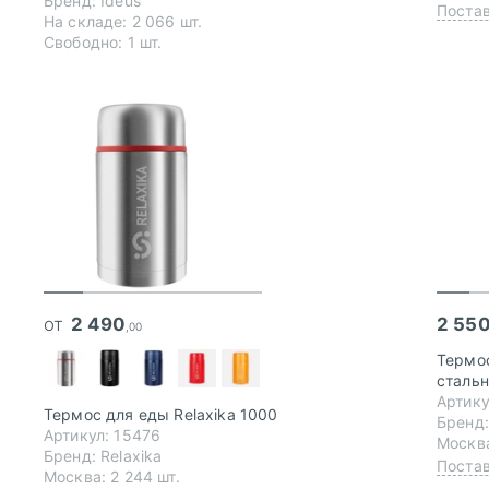
Бренд: Ideus
Постав
На складе:
2 066 шт.
Свободно:
1 шт.
от
2 490
2 55
,00
Термос
сталь
Артику
Термос для еды Relaxika 1000
Бренд:
Артикул: 15476
Москва
Бренд: Relaxika
Постав
Москва: 2 244 шт.