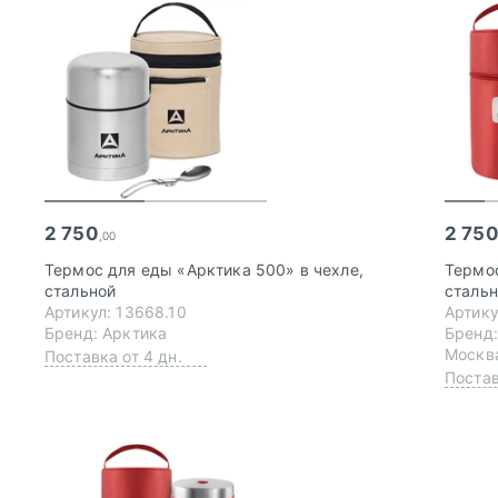
2 750
2 75
,00
Термос для еды «Арктика 500» в чехле,
Термос
стальной
сталь
Артикул: 13668.10
Артику
Бренд: Арктика
Бренд:
Москва
Поставка от 4 дн.
Постав