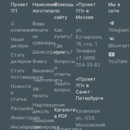
Проект
Нанесение
Помощь
«Проект
Мы в
111
логотипа
по
111» в
сети
сайту
Москве
О
Виды
компании
печати
Как
ул.
Telegram
на
купить?
Бутырская,
Наши
сувениры
76, стр. 1
дилеры
Где
ВКонтакт
Телефон:
Шелкография
купить?
Стать
+7 (499)
дилером
Флекс
Вопросы
YouTube
704-33-62
и
Стать
Вышивка
ответы
поставщиком
«Проект
Тампопечать
Задать
111» в
Новости
УФ-
вопрос
Санкт-
и
печать
Петербурге
статьи
Надглазурная
Рассылки
Каталоги
Казанская
деколь
в PDF
Инвесторам
ул., 1/25
Лазерная
Московский
Инсайдерам
гравировка
«Адъютант»