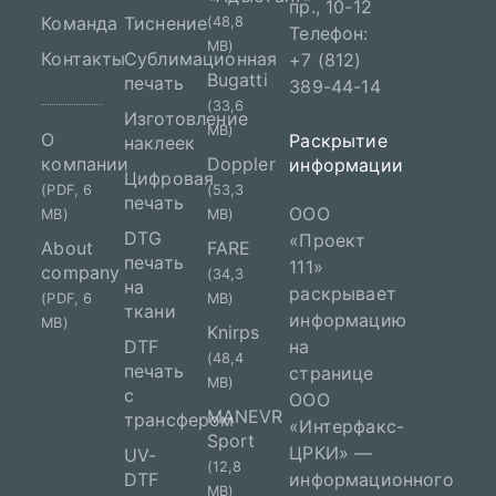
пр., 10-12
Команда
Тиснение
(48,8
Телефон:
MB)
Контакты
Сублимационная
+7 (812)
Bugatti
печать
389-44-14
(33,6
Изготовление
MB)
О
Раскрытие
наклеек
компании
Doppler
информации
Цифровая
(PDF, 6
(53,3
печать
ООО
MB)
MB)
DTG
«Проект
About
FARE
печать
111»
company
(34,3
на
раскрывает
(PDF, 6
MB)
ткани
информацию
MB)
Knirps
DTF
на
(48,4
печать
странице
MB)
с
ООО
MANEVR
трансфером
«Интерфакс-
Sport
ЦРКИ» —
UV-
(12,8
DTF
информационного
MB)