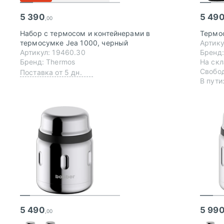
5 390
5 49
,00
Набор с термосом и контейнерами в
Термос
термосумке Jea 1000, черный
Артику
Артикул: 19460.30
Бренд:
Бренд: Thermos
На скл
Свобод
Поставка от 5 дн.
В пути
5 490
5 99
,00