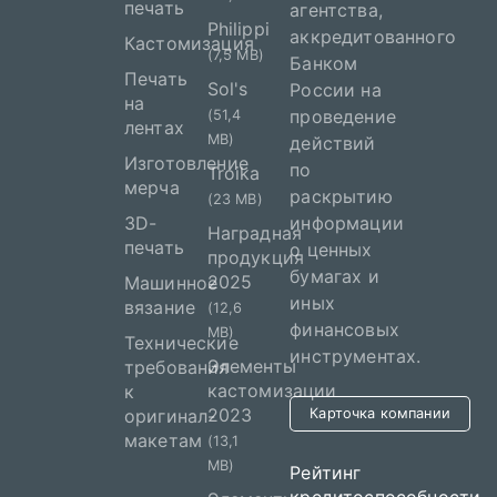
печать
агентства,
Philippi
аккредитованного
Кастомизация
(7,5 MB)
Банком
Печать
Sol's
России на
на
проведение
(51,4
лентах
MB)
действий
Изготовление
по
Troika
мерча
раскрытию
(23 MB)
3D-
информации
Наградная
печать
о ценных
продукция
бумагах и
2025
Машинное
иных
вязание
(12,6
финансовых
MB)
Технические
инструментах.
Элементы
требования
кастомизации
к
2023
оригинал-
Карточка компании
макетам
(13,1
MB)
Рейтинг