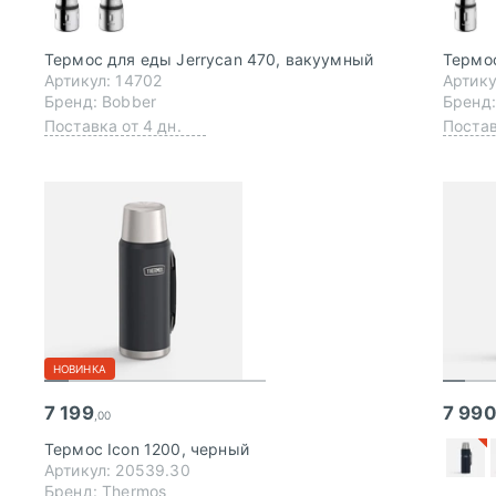
Термос для еды Jerrycan 470, вакуумный
Термос
Артикул: 14702
Артику
Бренд: Bobber
Бренд:
Поставка от 4 дн.
Постав
НОВИНКА
7 199
7 99
,00
Термос Icon 1200, черный
Артикул: 20539.30
Бренд: Thermos