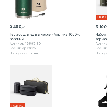
НОВИН
3 450
5 190
,00
Термос для еды в чехле «Арктика 1000»,
Набор 
зеленый
термос
Артикул: 13985.90
Артику
Бренд: Арктика
Бренд:
Поставка от 4 дн.
Постав
НОВИНКА