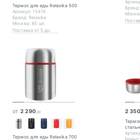
Артику
Термос для еды Relaxika 500
Бренд:
Артикул: 15474
Москва
Бренд: Relaxika
Постав
Москва: 85 шт.
Поставка от 5 дн.
от
2 290
2 35
,00
Термос
сталь
Артику
Термос для еды Relaxika 700
Бренд: