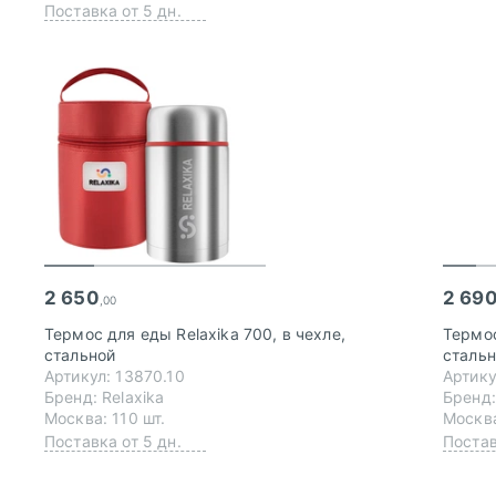
Поставка от 5 дн.
2 650
2 69
,00
Термос для еды Relaxika 700, в чехле,
Термос
стальной
сталь
Артикул: 13870.10
Артику
Бренд: Relaxika
Бренд:
Москва: 110 шт.
Москва
Поставка от 5 дн.
Постав